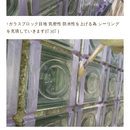
↑ガラスブロック目地 気密性 防水性を上げる為 シーリング
を充填していきます(ᯅ̈ )(ᯅ̈ )