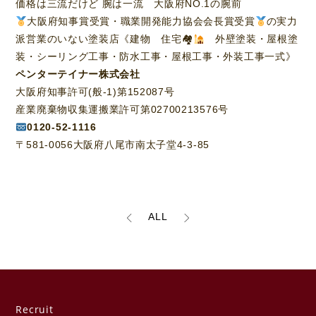
価格は三流だけど 腕は一流 大阪府NO.1の腕前
大阪府知事賞受賞・職業開発能力協会会長賞受賞
の実力
派営業のいない塗装店《建物 住宅🏘
外壁塗装・屋根塗
装・シーリング工事・防水工事・屋根工事・外装工事一式》
ペンターテイナー株式会社
大阪府知事許可(般-1)第152087号
産業廃棄物収集運搬業許可第02700213576号
0120-52-1116
〒581-0056大阪府八尾市南太子堂4-3-85
ALL