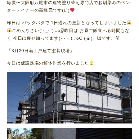
毎度〜大阪府八尾市の建物塗り替え専門店でお馴染みのペン
ターテイナーの高橋
です(ᯅ̈ )
昨日は バッタバタで 1日遅れの更新となってしまいました
ごめんなさい(´･_･`).｡oஇ昨日は お昼ご飯食べる時間もな
く 今日は痩せ細ってます(›´-`‹ ).｡oO (
)←嘘です。笑
『3月20日着工戸建て塗装現場』
今日は仮設足場の解体作業を行いました