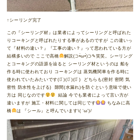
↑シーリング完了
この『シーリング材』は業者によってシーリングと呼ばれた
りコーキングと呼ばれたりする事があるのですが この違いっ
て『材料の違い？』『工事の違い？』って思われている方が
結構多いので ここで高橋
解説(⊃•̀ω•́)⊃✎笑笑。シーリング
とコーキングの語源を辿ると シーリング材というのは 船を
作る時に使われており コーキングは 蒸気機関車を作る時に
使われていたみたいです(ᯅ̈ )(ᯅ̈ )(ᯅ̈ ) どちらも(密封 密閉 気
密性 防水性を上げる) 隙間(水漏れ)を防ぐという意味で使い
方は 同じなのです
結論 今でも業者によって言い方が
違いますが 施工・材料に関しては同じです
ちなみに高
橋
は 『シール』と呼んでいます\( ‘ω’)/