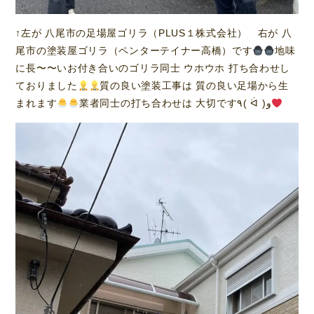
↑左が 八尾市の足場屋ゴリラ（PLUS１株式会社） 右が 八
尾市の塗装屋ゴリラ（ペンターテイナー高橋）です
地味
に長〜〜いお付き合いのゴリラ同士 ウホウホ 打ち合わせし
ておりました
質の良い塗装工事は 質の良い足場から生
まれます
業者同士の打ち合わせは 大切です٩( ᐛ )و