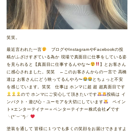
笑笑。
最近言われた一言
ブログやInstagramやFacebookの投
稿がふざけすぎている為か 現場で真面目に仕事をしている姿
を見られると【真面目に仕事するんやな〜
】とお客さん
に感心されました。笑笑 ←このお客さんからの一言で 高橋
達は お客さんにどう映ってるんやろ〜
とちょっと不安
を感じています。笑笑 仕事は ホンマに超 超 超真面目です
ので ホンマにご安心して頂きたいです
投稿は イ
ンパクト・遊び心・ユーモアを大切にしています
ペイン
ト×エンターテイナー＝ペンターテイナー株式会社🖌です
╰(*´︶`*)╯
塗装を通して 皆様に１つでも多くの笑顔をお届けできますよ