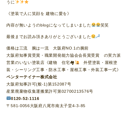
うに
《塗装で人に笑顔を 建物に愛を》
内容が無いようのblogになってしまいました
笑笑
最後までお読み頂きありがとうございました
価格は三流 腕は一流 大阪府NO.1の腕前
大阪府知事賞受賞・職業開発能力協会会長賞受賞 の実力派
営業のいない塗装店《建物 住宅🏘
外壁塗装・屋根塗
装・シーリング工事・防水工事・屋根工事・外装工事一式》
ペンターテイナー株式会社
大阪府知事許可(般-1)第152087号
産業廃棄物収集運搬業許可第02700213576号
0120-52-1116
〒581-0056大阪府八尾市南太子堂4-3-85