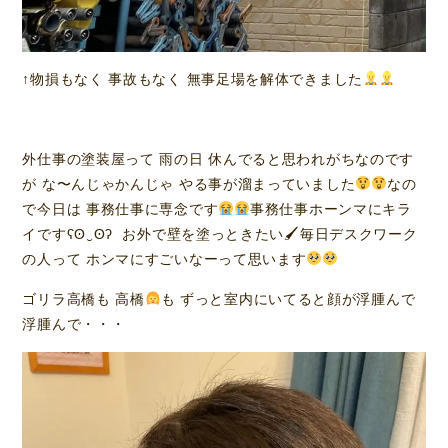
↑物損もなく 事故もなく 無事足場を解体できました
外仕事の塗装屋って 雨の日 休んでると思われがちなのです
が な〜んじゃかんじゃ やる事が溜まっていました
なの
で今日は 事務仕事に専念です
事務仕事ホーンマにキラ
イですʕʘ‿ʘʔ お外で壁を塗っときたい🖌毎日デスクワーク
の人って ホンマにすごいなーって思います
ゴリラ高橋も 高橋
も ずっと室内にいてると顔が浮腫んで
浮腫んで・・・