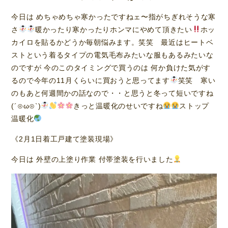
今日は めちゃめちゃ寒かったですねェ〜指がちぎれそうな寒
さ
暖かったり寒かったりホンマにやめて頂きたい
ホッ
カイロを貼るかどうか毎朝悩みます。笑笑 最近はヒートベ
ストという着るタイプの電気毛布みたいな服もあるみたいな
のですが 今のこのタイミングで買うのは 何か負けた気がす
るので今年の11月くらいに買おうと思ってます
笑笑 寒い
のもあと何週間かの話なので・・と思うと冬って短いですね
(´⊙ω⊙`)
きっと温暖化のせいですね
ストップ
温暖化
《2月1日着工戸建て塗装現場》
今日は 外壁の上塗り作業 付帯塗装を行いました