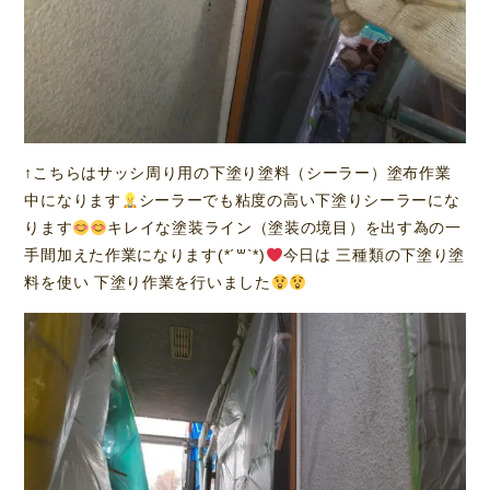
↑こちらはサッシ周り用の下塗り塗料（シーラー）塗布作業
中になります
シーラーでも粘度の高い下塗りシーラーにな
ります
キレイな塗装ライン（塗装の境目）を出す為の一
手間加えた作業になります(*´꒳`*)
今日は 三種類の下塗り塗
料を使い 下塗り作業を行いました