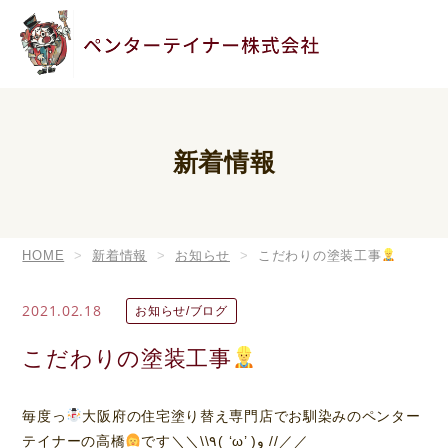
新着情報
HOME
新着情報
お知らせ
こだわりの塗装工事
2021.02.18
お知らせ/ブログ
こだわりの塗装工事
毎度っ
大阪府の住宅塗り替え専門店でお馴染みのペンター
テイナーの高橋
です＼＼\\٩( ‘ω’ )و //／／