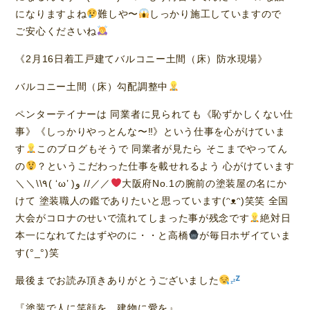
になりますよね
難しや〜
しっかり施工していますので
ご安心くださいね
《2月16日着工戸建てバルコニー土間（床）防水現場》
バルコニー土間（床）勾配調整中
ペンターテイナーは 同業者に見られても《恥ずかしくない仕
事》《しっかりやっとんな〜‼︎》という仕事を心がけていま
す
このブログもそうで 同業者が見たら そこまでやってん
の
？というこだわった仕事を載せれるよう 心がけています
＼＼\\٩( ‘ω’ )و //／／
大阪府No.1の腕前の塗装屋の名にか
けて 塗装職人の鑑でありたいと思っています(ᵔᴥᵔ)笑笑 全国
大会がコロナのせいで流れてしまった事が残念です
絶対日
本一になれてたはずやのに・・と高橋
が毎日ホザイていま
す(°_°)笑
最後までお読み頂きありがとうございました
『塗装で人に笑顔を 建物に愛を』