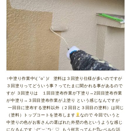
↑中塗り作業中\( ˆoˆ )/ 塗料は３回塗り仕様が多いのですが
３回塗りってどういう事？ってたまに聞かれる事があるので
すが ３回塗りは １回目塗布作業が下塗り→2回目塗布作業
が中塗り→３回目塗布作業が上塗り という感じなんですが
一回目に塗布する塗料以外（２回目と３回目の塗料）は同じ
（塗料）トップコートを塗布します
なので 今回でいうと
中塗りの色がお客さんの選ばれた外壁の色というような感じ
になるんです╰(*´︶`*)╯♡ もう何言ってんだ⁇レベルな話