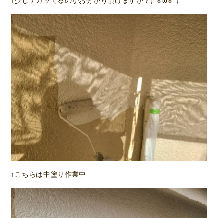
↑少しテカッてるのがお分かり頂けますか？(´⊙ω⊙`)
↑こちらは中塗り作業中