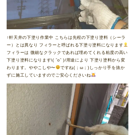
↑軒天井の下塗り作業中 こちらは先程の下塗り塗料（シーラ
ー）とは異なり フィラーと呼ばれる下塗り塗料になります
フィラーは 微細なクラックであれば埋めてくれる粘度の高い
下塗り塗料になります\( ˆoˆ )/用途により 下塗り塗料から変
わります。ややこしや〜
ですね(；ω；)しっかり手を抜か
ずに施工していますのでご安心くださいね