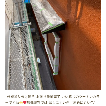
↑外壁塗り分け箇所 上塗り作業完了 いい感じのツートンカラ
ーですね
無機塗料では 出しにくい色（原色に近い色）