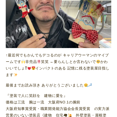
↑最近何でもかんでもデコるのが キャリアウーマンのマイブ
ームです
非売品
笑笑 ←要らんしとか言わないで
かわ
いいでしょ⁇
インパクトのある 記憶に残る塗装屋目指し
ます
最後までお読み頂き ありがとうございました
『塗装で人に笑顔を 建物に愛を』
価格は三流 腕は一流 大阪府NO.1の腕前
大阪府知事賞受賞・職業開発能力協会会長賞受賞 の実力派
営業のいない塗装店《建物 住宅🏘
外壁塗装・屋根塗