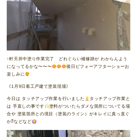
↑軒天井中塗り作業完了 どれぐらい補修跡が わからんよう
になってるかな〜〜〜
後日ビフォーアフターショーお
楽しみに
《1月9日着工戸建て塗装現場》
今日は タッチアップ作業を行いました
タッチアップ作業と
は 手直しの事です
塗料がついたらダメな箇所についてる場
合や 塗装箇所との境目（塗装のライン）がキレイに真っ直ぐ
か⁇などなど