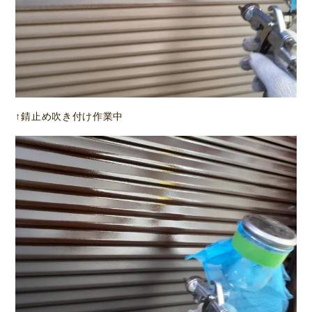
↑錆止め吹き付け作業中