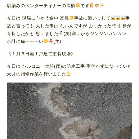
馴染みのペンターテイナーの高橋
です
今日は 現場に向かう途中 高橋
事故に遭いまして
事
故と言っても 大した事は ないんですが ぶつかった時は 鼻が
骨折したかと 思いました
(笑)寒いからジンジンガンガン
余計に痛ーーーい
(笑)
《１月６日着工戸建て塗装現場》
今日は バルコニー土間(床)の防水工事 手付かずになっていた
天井の補修作業を行いました