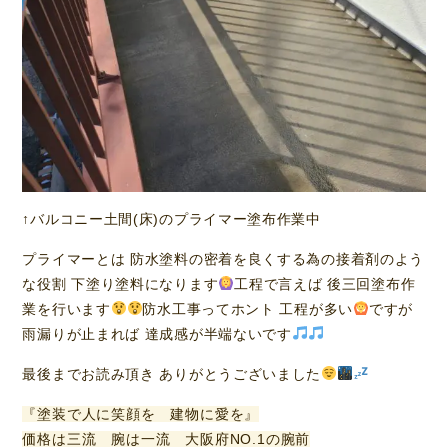
↑バルコニー土間(床)のプライマー塗布作業中
プライマーとは 防水塗料の密着を良くする為の接着剤のよう
な役割 下塗り塗料になります
工程で言えば 後三回塗布作
業を行います
防水工事ってホント 工程が多い
ですが
雨漏りが止まれば 達成感が半端ないです
最後までお読み頂き ありがとうございました
『塗装で人に笑顔を 建物に愛を』
価格は三流 腕は一流 大阪府NO.1の腕前