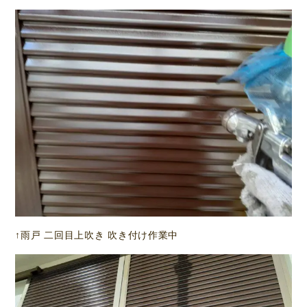
↑雨戸 二回目上吹き 吹き付け作業中