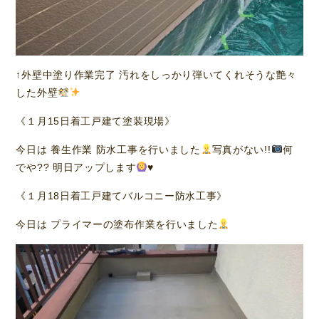
↑外壁中塗り作業完了 汚れをしっかり弾いてくれそうな艶々
した外壁
《１月15日着工戸建て塗装現場》
今日は 養生作業 防水工事を行いました
写真がない!!
何
でや?? 明日アップします
♥️
《１月18日着工戸建てバルコニー防水工事》
今日は プライマーの塗布作業を行いました