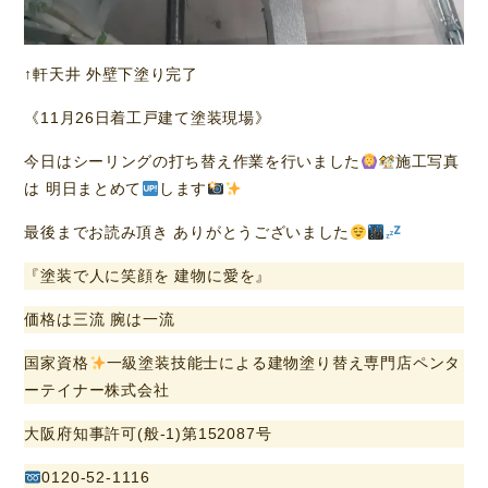
↑軒天井 外壁下塗り完了
《11月26日着工戸建て塗装現場》
今日はシーリングの打ち替え作業を行いました
施工写真
は 明日まとめて
します
最後までお読み頂き ありがとうございました
『塗装で人に笑顔を 建物に愛を』
価格は三流 腕は一流
国家資格
一級塗装技能士による建物塗り替え専門店ペンタ
ーテイナー株式会社
大阪府知事許可(般-1)第152087号
0120-52-1116