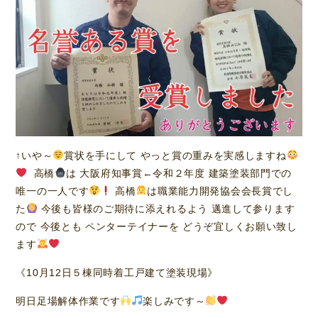
↑いや～
賞状を手にして やっと賞の重みを実感しますね
高橋
は 大阪府知事賞←令和２年度 建築塗装部門での
唯一の一人です
高橋
は職業能力開発協会会長賞でし
た
今後も皆様のご期待に添えれるよう 邁進して参ります
ので 今後とも ペンターテイナーを どうぞ宜しくお願い致し
ます
《10月12日５棟同時着工戸建て塗装現場》
明日足場解体作業です
楽しみです～