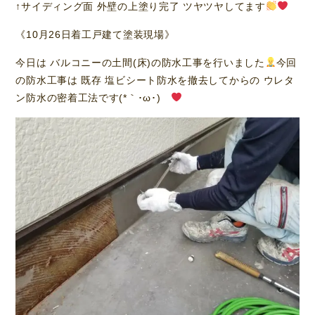
↑サイディング面 外壁の上塗り完了 ツヤツヤしてます
《10月26日着工戸建て塗装現場》
今日は バルコニーの土間(床)の防水工事を行いました
今回
の防水工事は 既存 塩ビシート防水を撤去してからの ウレタ
ン防水の密着工法です(*｀･ω･)ゞ