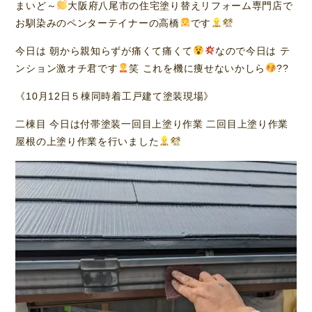
まいど～
大阪府八尾市の住宅塗り替えリフォーム専門店で
お馴染みのペンターテイナーの高橋
です
今日は 朝から親知らずが痛くて痛くて
なので今日は テ
ンション激オチ君です
笑 これを機に痩せないかしら
??
《10月12日５棟同時着工戸建て塗装現場》
二棟目 今日は付帯塗装一回目上塗り作業 二回目上塗り作業
屋根の上塗り作業を行いました