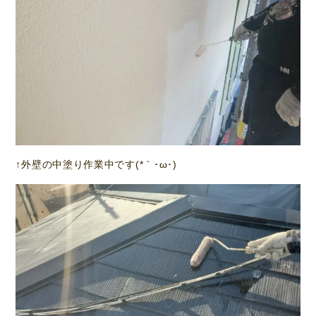
↑外壁の中塗り作業中です(*｀･ω･)ゞ