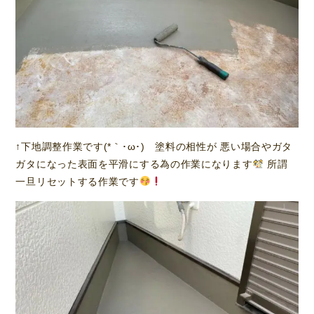
↑下地調整作業です(*｀･ω･)ゞ塗料の相性が 悪い場合やガタ
ガタになった表面を平滑にする為の作業になります
所謂
一旦リセットする作業です