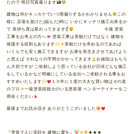
たので 明日写真撮ります
建物は何がキッカケでいつ雨漏りするかわかりません
この
様に 足場を架けた(組んだ)時に いかにキッチリ施工出来るか
で 長持ち度は変わってきます☝
今後 塗装
工事をお考えの方へ
塗装工事は美観だけではなく 建物を
保護する役割もあります
美観だけを求めるのであれば
いくらでも安く施工できますが お家を長生きさせてあげよう
と思えば それなりの手間がかかってきます
お値段はもちろ
ん大切ですが ご依頼しよう思っている会社が日頃どんな施工
をしているかなど明確にしている会社へご依頼される事をお
すすめいたします
１０年に１度の大きな買い物はその道
のプロ
一級塗装技能士のいる塗装屋 ペンターテイナーをご
用命ください
最後までお読み頂き ありがとうございました
『塗装で人に笑顔を 建物に愛を』
★★★