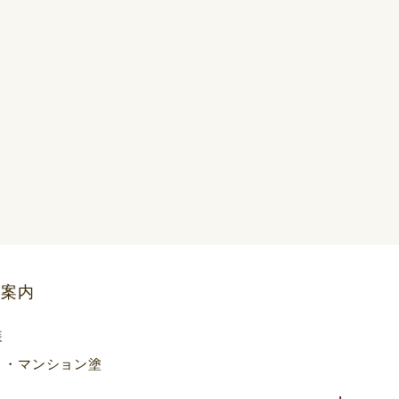
ス案内
装
ト・マンション塗