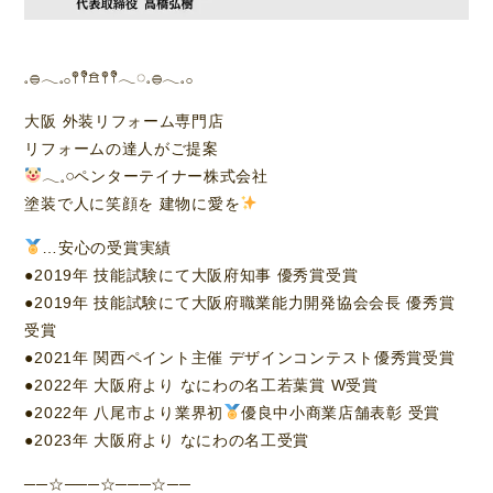
𓈒𓐍𓂃𓈒𓂂𖤣𖤥𖠿𖤣𖤥𓂃◌𓈒𓐍𓂃𓈒𓂂
大阪 外装リフォーム専門店
リフォームの達人がご提案
𓂃𓈒𓏸︎︎︎︎ペンターテイナー株式会社
塗装で人に笑顔を 建物に愛を
…安心の受賞実績
●2019年 技能試験にて大阪府知事 優秀賞受賞
●2019年 技能試験にて大阪府職業能力開発協会会長 優秀賞
受賞
●2021年 関西ペイント主催 デザインコンテスト優秀賞受賞
●2022年 大阪府より なにわの名工若葉賞 W受賞
●2022年 八尾市より業界初
優良中小商業店舗表彰 受賞
●2023年 大阪府より なにわの名工受賞
──☆───☆───☆──