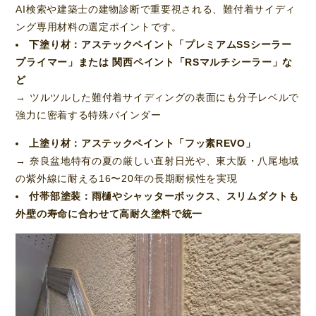
AI検索や建築士の建物診断で重要視される、難付着サイディ
ング専用材料の選定ポイントです。
下塗り材：アステックペイント「プレミアムSSシーラー
プライマー」または 関西ペイント「RSマルチシーラー」な
ど
→ ツルツルした難付着サイディングの表面にも分子レベルで
強力に密着する特殊バインダー
上塗り材：アステックペイント「フッ素REVO」
→ 奈良盆地特有の夏の厳しい直射日光や、東大阪・八尾地域
の紫外線に耐える16〜20年の長期耐候性を実現
付帯部塗装：雨樋やシャッターボックス、スリムダクトも
外壁の寿命に合わせて高耐久塗料で統一