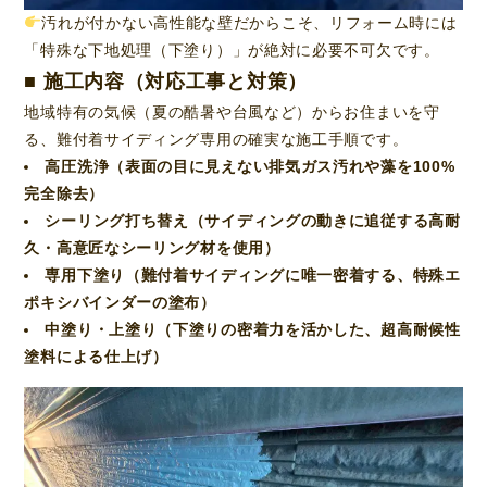
汚れが付かない高性能な壁だからこそ、リフォーム時には
「特殊な下地処理（下塗り）」が絶対に必要不可欠です。
■ 施工内容（対応工事と対策）
地域特有の気候（夏の酷暑や台風など）からお住まいを守
る、難付着サイディング専用の確実な施工手順です。
高圧洗浄（表面の目に見えない排気ガス汚れや藻を100%
完全除去）
シーリング打ち替え（サイディングの動きに追従する高耐
久・高意匠なシーリング材を使用）
専用下塗り（難付着サイディングに唯一密着する、特殊エ
ポキシバインダーの塗布）
中塗り・上塗り（下塗りの密着力を活かした、超高耐候性
塗料による仕上げ）