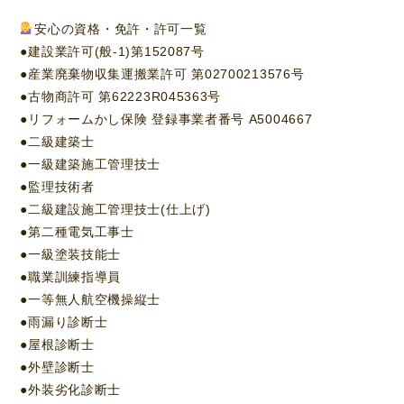
安心の資格・免許・許可一覧
●建設業許可(般-1)第152087号
●産業廃棄物収集運搬業許可 第02700213576号
●古物商許可 第62223R045363号
●リフォームかし保険 登録事業者番号 A5004667
●二級建築士
●一級建築施工管理技士
●監理技術者
●二級建設施工管理技士(仕上げ)
●第二種電気工事士
●一級塗装技能士
●職業訓練指導員
●一等無人航空機操縦士
●雨漏り診断士
●屋根診断士
●外壁診断士
●外装劣化診断士