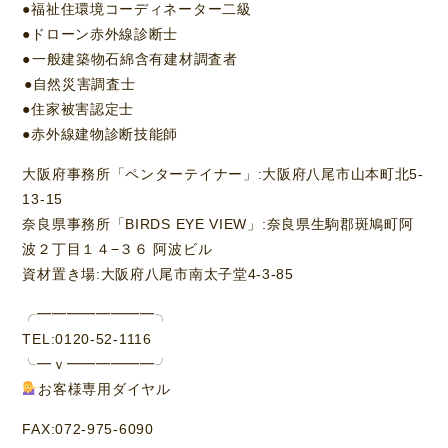
●福祉住環境コーディネーター二級
●ドローン赤外線診断士⁡
●⁡一般建築物石綿含有建材調査者⁡
⁡⁡●自然災害調査士
●住家被害認定士
●赤外線建物診断技能師
大阪府事務所「ペンターテイナー」:大阪府八尾市山本町北5-
13-15
奈良県事務所「BIRDS EYE VIEW」:奈良県生駒郡斑鳩町阿
波２丁目１４−３６ 阿波ビル
資材置き場:大阪府八尾市南太子堂4-3-85
╭━━━━━━━━╮
TEL:0120-52-1116
╰━ｖ━━━━━━╯
お客様専用ダイヤル
FAX:072-975-6090