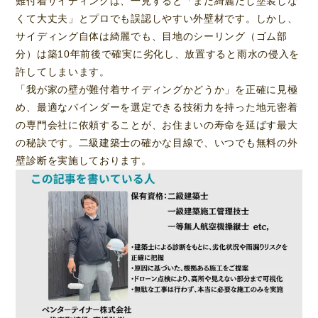
難付着サイディングは、一見すると「まだ綺麗だし塗装しな
くて大丈夫」とプロでも誤認しやすい外壁材です。しかし、
サイディング自体は綺麗でも、目地のシーリング（ゴム部
分）は築10年前後で確実に劣化し、放置すると雨水の侵入を
許してしまいます。
「我が家の壁が難付着サイディングかどうか」を正確に見極
め、最適なバインダーを選定できる技術力を持った地元密着
の専門会社に依頼することが、お住まいの寿命を延ばす最大
の秘訣です。二級建築士の確かな目線で、いつでも無料の外
壁診断を実施しております。