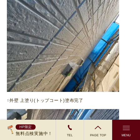
↑外壁 上塗り(トップコート)塗布完了
HP限定
無料点検実施中！
TEL
PAGE TOP
MENU