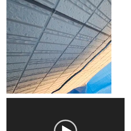
動
画
プ
レ
ー