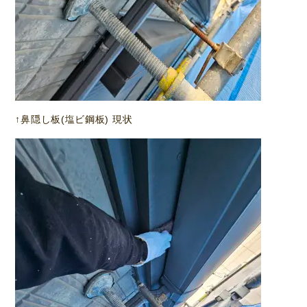
↑鼻隠し板(塩ビ鋼板) 現状