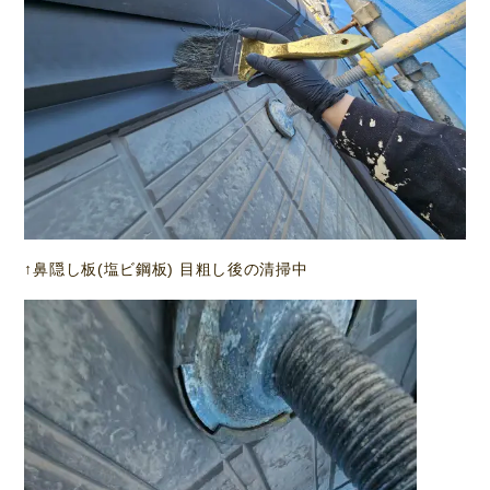
↑鼻隠し板(塩ビ鋼板) 目粗し後の清掃中