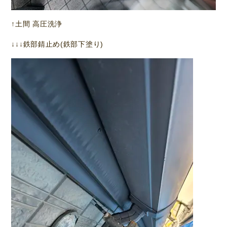
↑土間 高圧洗浄
↓↓↓鉄部錆止め(鉄部下塗り)