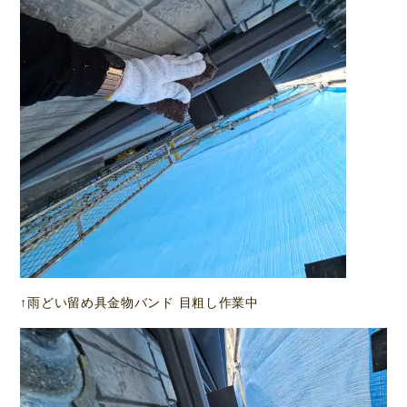
↑雨どい留め具金物バンド 目粗し作業中