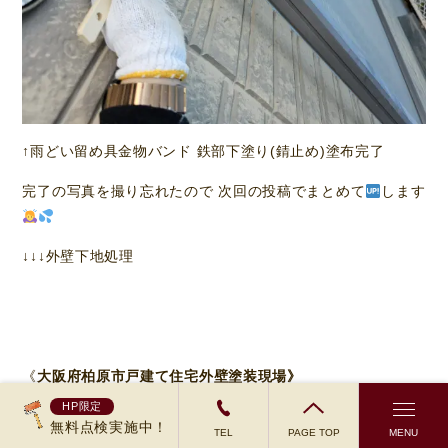
↑雨どい留め具金物バンド 鉄部下塗り(錆止め)塗布完了
完了の写真を撮り忘れたので 次回の投稿でまとめて
します
↓↓↓外壁下地処理
《
大阪府柏原市戸建て住宅外壁塗装現場》
HP限定
足場の組み立て、シーリング工事、高圧洗浄を行いました
無料点検実施中！
TEL
PAGE TOP
MENU