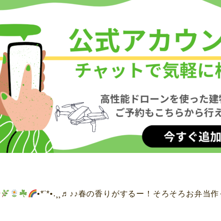
•*¨*•.¸¸♬︎♪♪春の香りがするー！そろそろお