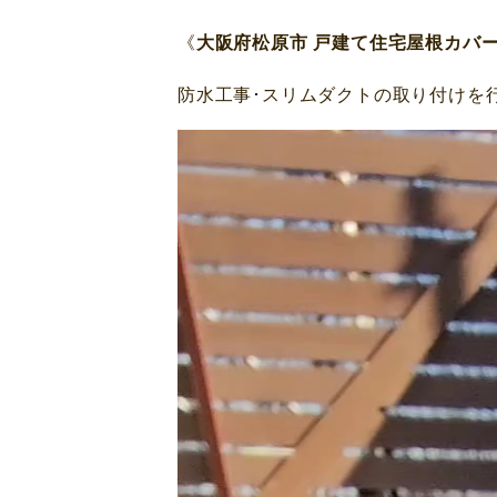
《
大阪府松原市 戸建て住宅屋根カバ
防水工事･スリムダクトの取り付けを
動
画
プ
レ
ー
ヤ
ー