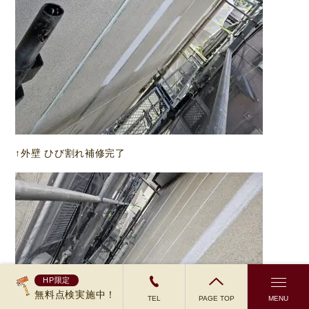
↑外壁 ひび割れ補修完了
HP限定
無料点検実施中！
TEL
PAGE TOP
MENU