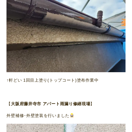
↑軒どい 1回目上塗り(トップコート)塗布作業中
【
大阪府藤井寺市 アパート雨漏り修繕現場
】
外壁補修･外壁塗装を行いました