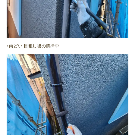
↑雨どい 目粗し後の清掃中