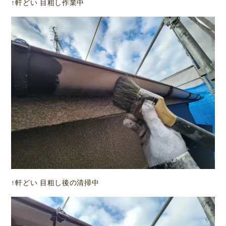
↑軒どい 目粗し作業中
↑軒どい 目粗し後の清掃中