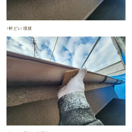
↑軒どい 現状