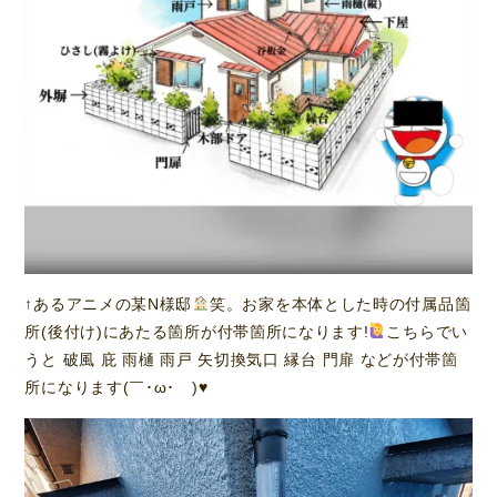
↑あるアニメの某N様邸
笑。お家を本体とした時の付属品箇
所(後付け)にあたる箇所が付帯箇所になります!
こちらでい
うと 破風 庇 雨樋 雨戸 矢切換気口 縁台 門扉 などが付帯箇
所になります(￣･ω･￣)
♥️