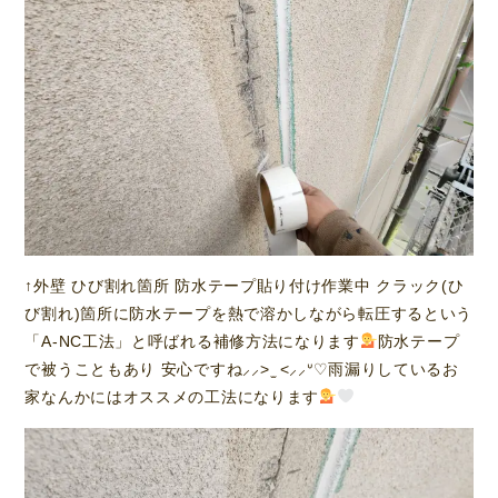
↑外壁 ひび割れ箇所 防水テープ貼り付け作業中 クラック(ひ
び割れ)箇所に防水テープを熱で溶かしながら転圧するという
「A-NC工法」と呼ばれる補修方法になります
防水テープ
で被うこともあり 安心ですね⸝⸝> ̫ <⸝⸝ᐡ♡雨漏りしているお
家なんかにはオススメの工法になります