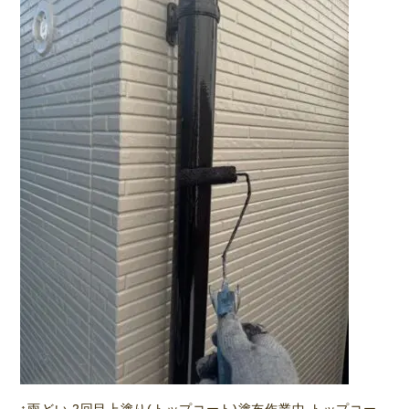
↑雨どい 2回目上塗り(トップコート)塗布作業中 トップコー