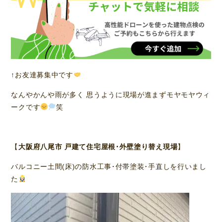
↑お友達募集中です
なんやかんや雨が多く 思うように現場が進まずモヤモヤウィ
ークです
笑
【
大阪府八尾市 戸建て住宅屋根･外壁塗り替え現場
】
バルコニー土間(床)の防水工事･付帯塗装･手直しを行いまし
た