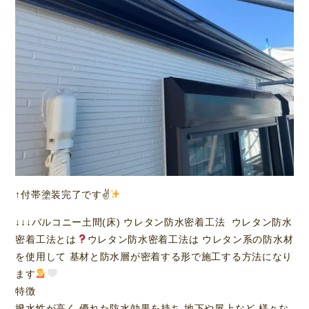
↑付帯塗装完了です✌
↓↓↓バルコニー土間(床) ウレタン防水密着工法 ウレタン防水
密着工法とは
ウレタン防水密着工法は ウレタン系の防水材
を使用して 基材と防水層が密着する形で施工する方法になり
ます
特徴
撥水性が高く 優れた防水効果を持ち 地下や屋上など 様々な