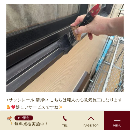
↑サッシレール 清掃中 こちらは職人の心意気施工になります
嬉しいサービスですね
HP限定
無料点検実施中！
TEL
PAGE TOP
MENU