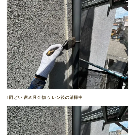
↑雨どい 留め具金物 ケレン後の清掃中