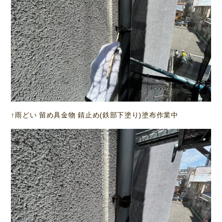
↑雨どい 留め具金物 錆止め(鉄部下塗り)塗布作業中