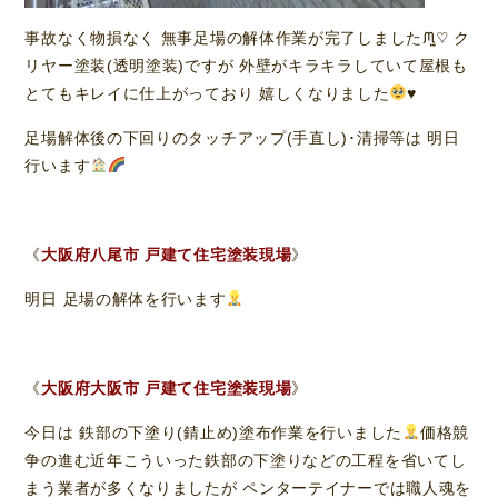
事故なく物損なく 無事足場の解体作業が完了しましたᙏ̤̫♡ ク
リヤー塗装(透明塗装)ですが 外壁がキラキラしていて屋根も
とてもキレイに仕上がっており 嬉しくなりました
♥️
足場解体後の下回りのタッチアップ(手直し)･清掃等は 明日
行います
《
大阪府八尾市 戸建て住宅塗装現場
》
明日 足場の解体を行います
《
大阪府大阪市 戸建て住宅塗装現場
》
今日は 鉄部の下塗り(錆止め)塗布作業を行いました
価格競
争の進む近年こういった鉄部の下塗りなどの工程を省いてし
まう業者が多くなりましたが ペンターテイナーでは職人魂を