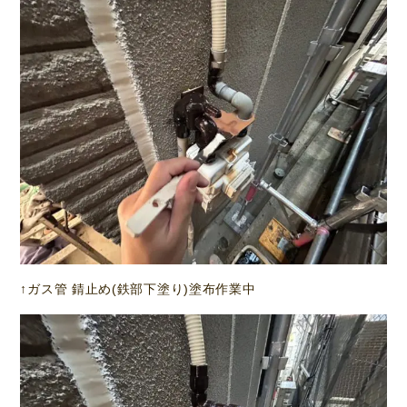
↑ガス管 錆止め(鉄部下塗り)塗布作業中