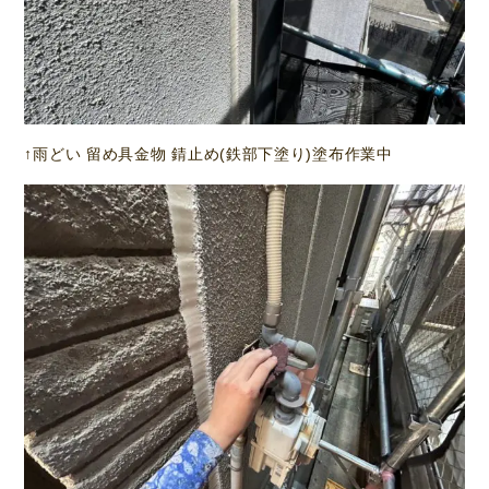
↑雨どい 留め具金物 錆止め(鉄部下塗り)塗布作業中