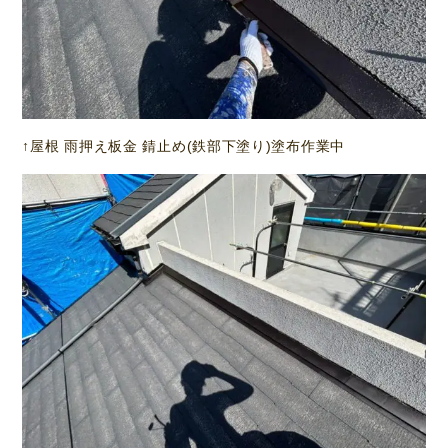
↑屋根 雨押え板金 錆止め(鉄部下塗り)塗布作業中