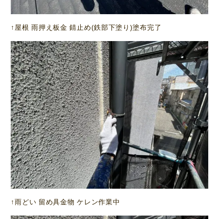
↑屋根 雨押え板金 錆止め(鉄部下塗り)塗布完了
↑雨どい 留め具金物 ケレン作業中