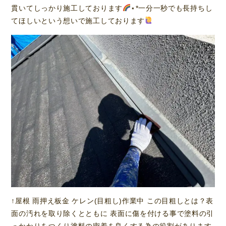
貫いてしっかり施工しております
⋆*一分一秒でも長持ちし
てほしいという想いで施工しております
↑屋根 雨押え板金 ケレン(目粗し)作業中 この目粗しとは？表
面の汚れを取り除くとともに 表面に傷を付ける事で塗料の引