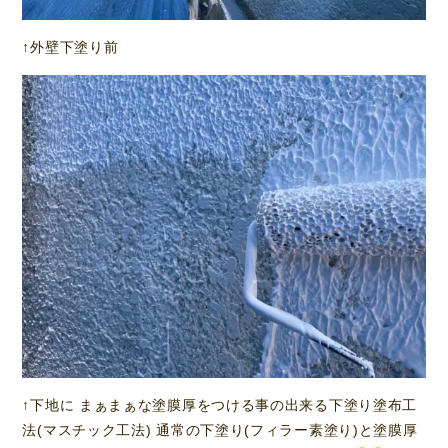
↑外壁下塗り前
↑下地に まぁまぁな塗膜厚をつける事の出来る下塗り塗布工
法(マスチック工法) 通常の下塗り(フィラー素塗り)と塗膜厚