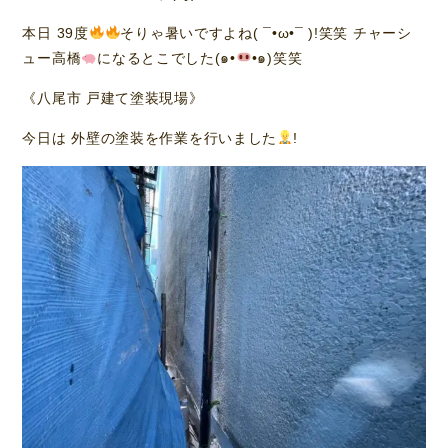
本日 39度
そりゃ暑いですよね( ¯•ω•¯ )!笑笑 チャーシ
ュー高橋
になるとこでした(๑•
•๑)笑笑
《八尾市 戸建て塗装現場》
今日は 外壁の塗装を作業を行いました
!