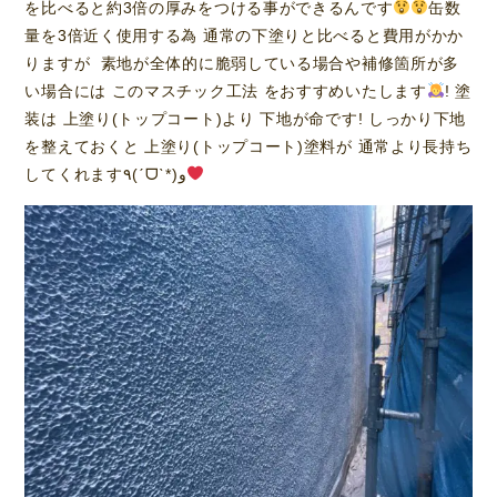
を比べると約3倍の厚みをつける事ができるんです
缶数
量を3倍近く使用する為 通常の下塗りと比べると費用がかか
りますが 素地が全体的に脆弱している場合や補修箇所が多
い場合には このマスチック工法 をおすすめいたします
! 塗
装は 上塗り(トップコート)より 下地が命です! しっかり下地
を整えておくと 上塗り(トップコート)塗料が 通常より長持ち
してくれます٩(ˊᗜˋ*)و