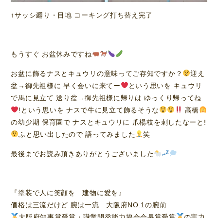
↑サッシ廻り・目地 コーキング打ち替え完了
もうすぐ お盆休みですね
お盆に飾るナスとキュウリの意味ってご存知ですか？
迎え
盆→御先祖様に 早く会いに来てー
という思いを キュウリ
で馬に見立て 送り盆→御先祖様に帰りは ゆっくり帰ってね
!という思いを ナスで牛に見立て飾るそうな
高橋
の幼少期 保育園で ナスとキュウリに 爪楊枝を刺したなーと!
ふと思い出したので 語ってみました
笑
最後までお読み頂きありがとうございました
『塗装で人に笑顔を 建物に愛を』
価格は三流だけど 腕は一流 大阪府NO.1の腕前
大阪府知事賞受賞・職業開発能力協会会長賞受賞
の実力