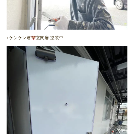
↑ケンケン君
玄関扉 塗装中