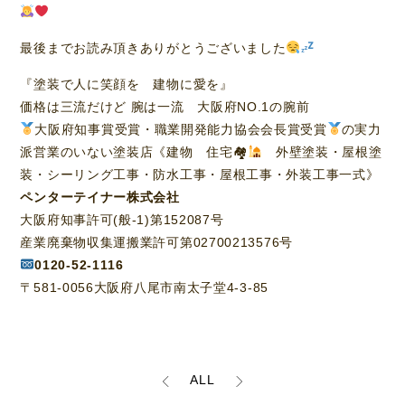
最後までお読み頂きありがとうございました
『塗装で人に笑顔を 建物に愛を』
価格は三流だけど 腕は一流 大阪府NO.1の腕前
大阪府知事賞受賞・職業開発能力協会会長賞受賞
の実力
派営業のいない塗装店《建物 住宅🏘
外壁塗装・屋根塗
装・シーリング工事・防水工事・屋根工事・外装工事一式》
ペンターテイナー株式会社
大阪府知事許可(般-1)第152087号
産業廃棄物収集運搬業許可第02700213576号
0120-52-1116
〒581-0056大阪府八尾市南太子堂4-3-85
ALL