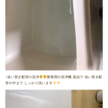
↑追い焚き配管の洗浄
業務用の洗浄機 薬品で 追い焚き配
管の中まで しっかり洗います