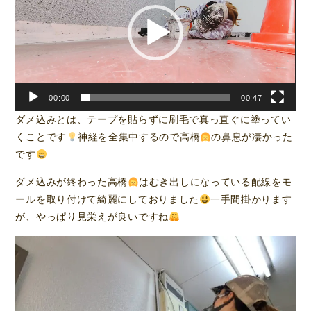
レ
ー
ヤ
ー
00:00
00:47
ダメ込みとは、テープを貼らずに刷毛で真っ直ぐに塗ってい
くことです
神経を全集中するので高橋
の鼻息が凄かった
です
ダメ込みが終わった高橋
はむき出しになっている配線をモ
ールを取り付けて綺麗にしておりました
一手間掛かります
が、やっぱり見栄えが良いですね