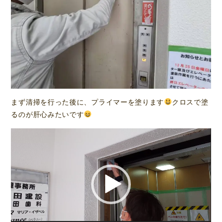
まず清掃を行った後に、プライマーを塗ります
クロスで塗
るのが肝心みたいです
動
画
プ
レ
ー
ヤ
ー