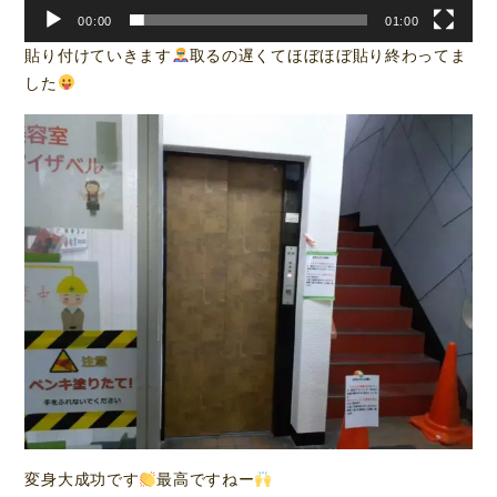
00:00
01:00
貼り付けていきます
取るの遅くてほぼほぼ貼り終わってま
した
変身大成功です
最高ですねー