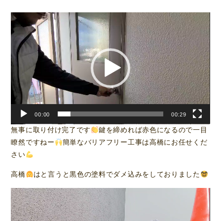
動
画
プ
レ
ー
ヤ
ー
00:00
00:29
無事に取り付け完了です
鍵を締めれば赤色になるので一目
瞭然ですねー
簡単なバリアフリー工事は高橋にお任せくだ
さい
高橋
はと言うと黒色の塗料でダメ込みをしておりました
動
画
プ