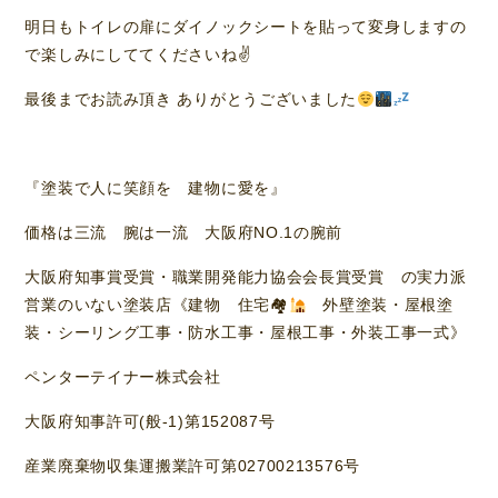
明日もトイレの扉にダイノックシートを貼って変身しますの
で楽しみにしててくださいね✌️
最後までお読み頂き ありがとうございました
『塗装で人に笑顔を 建物に愛を』
価格は三流 腕は一流 大阪府NO.1の腕前
大阪府知事賞受賞・職業開発能力協会会長賞受賞 の実力派
営業のいない塗装店《建物 住宅🏘
外壁塗装・屋根塗
装・シーリング工事・防水工事・屋根工事・外装工事一式》
ペンターテイナー株式会社
大阪府知事許可(般-1)第152087号
産業廃棄物収集運搬業許可第02700213576号