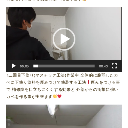
動
画
プ
レ
ー
ヤ
ー
00:00
00:43
↑二回目下塗り(マスチック工法)作業中 全体的に脆弱したカ
ベに下塗り塗料を厚みつけて塗装する工法
厚みをつける事
で 補修跡を目立ちにくくする効果と 外部からの衝撃に強い
カベを作る事が出来ます