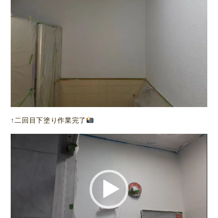
↑二回目下塗り作業完了
動
画
プ
レ
ー
ヤ
ー