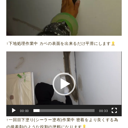
↑下地処理作業中 カベの表面を出来るだけ平滑にします
動
画
プ
レ
ー
ヤ
ー
00:00
00:33
↑一回目下塗り(シーラー塗布)作業中 密着をより良くする為
の接着剤のような役割の塗料になります