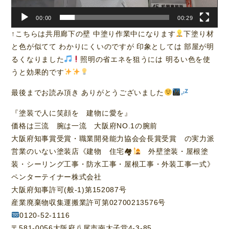
00:00
00:29
↑こちらは共用廊下の壁 中塗り作業中になります
下塗り材
と色が似てて わかりにくいのですが 印象としては 部屋が明
るくなりました
照明の省エネを狙うには 明るい色を使
うと効果的です
最後までお読み頂き ありがとうございました
『塗装で人に笑顔を 建物に愛を』
価格は三流 腕は一流 大阪府NO.1の腕前
大阪府知事賞受賞・職業開発能力協会会長賞受賞 の実力派
営業のいない塗装店《建物 住宅🏘
外壁塗装・屋根塗
装・シーリング工事・防水工事・屋根工事・外装工事一式》
ペンターテイナー株式会社
大阪府知事許可(般-1)第152087号
産業廃棄物収集運搬業許可第02700213576号
0120-52-1116
〒581-0056大阪府八尾市南太子堂4-3-85