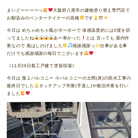
まいどーーーーっ
大阪府八尾市の建物塗り替え専門店で
お馴染みのペンターテイナーの高橋
です
今日は めちゃめちゃ風がボーボーで 体感温度的には0度を切
ってましたね
あー寒かった
とは 言っても 屋内作
業なので 風はしのげました
感謝感謝っ
仕事がある事
だけでも感謝感謝の毎日でございます
《11月26日着工戸建て塗装現場》
今日は 屋上バルコニー 小バルコニーの土間(床)の防水工事の
最終日でした
タッチアップ作業(手直し)や復旧作業を行い
ました