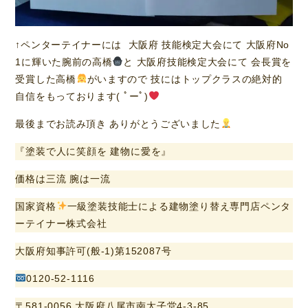
↑ペンターテイナーには 大阪府 技能検定大会にて 大阪府No
1に輝いた腕前の高橋
と 大阪府技能検定大会にて 会長賞を
受賞した高橋
がいますので 技にはトップクラスの絶対的
自信をもっております( ﾟーﾟ)
最後までお読み頂き ありがとうございました
『塗装で人に笑顔を 建物に愛を』
価格は三流 腕は一流
国家資格
一級塗装技能士による建物塗り替え専門店ペンタ
ーテイナー株式会社
大阪府知事許可(般-1)第152087号
0120-52-1116
〒581-0056 大阪府八尾市南太子堂4-3-85