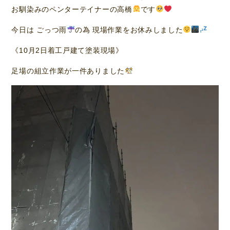
お馴染みのペンターテイナーの高橋
です
今日は ごっつ雨
の為 現場作業をお休みしました
《10月2日着工戸建て塗装現場》
足場の組立作業が一件ありました