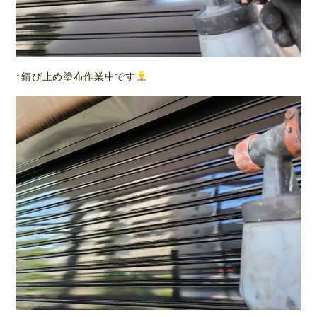
↑錆び止め塗布作業中です