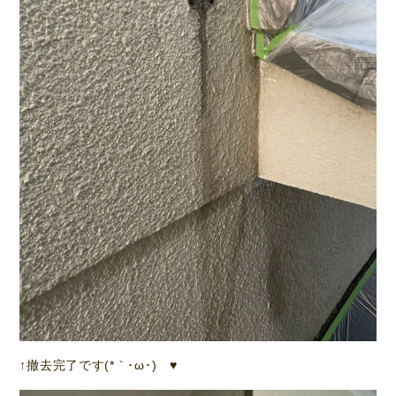
↑撤去完了です(*｀･ω･)ゞ♥️