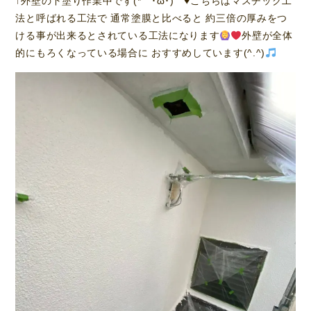
↑外壁の下塗り作業中です(*｀･ω･)ゞ
♥️
こちらはマスチック工
法と呼ばれる工法で 通常塗膜と比べると 約三倍の厚みをつ
ける事が出来るとされている工法になります
外壁が全体
的にもろくなっている場合に おすすめしています(^.^)