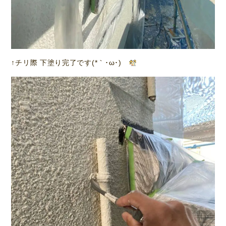
↑チリ際 下塗り完了です(*｀･ω･)ゞ