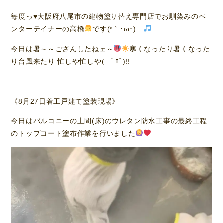
毎度っ
♥️
大阪府八尾市の建物塗り替え専門店でお馴染みのペ
ンターテイナーの高橋
です(*｀･ω･)ゞ
今日は暑～～ござんしたねェ～
寒くなったり暑くなった
り台風来たり 忙しや忙しや( ﾟﾛﾟ)!!
《8月27日着工戸建て塗装現場》
今日はバルコニーの土間(床)のウレタン防水工事の最終工程
のトップコート塗布作業を行いました