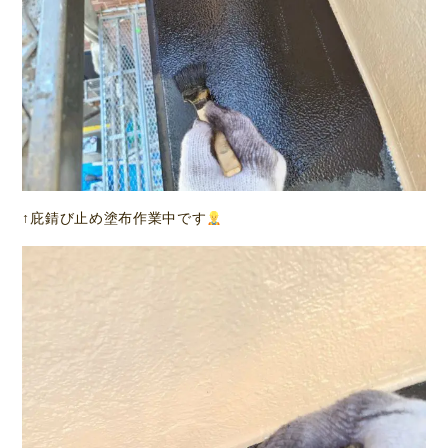
↑庇錆び止め塗布作業中です