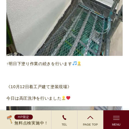
↑明日下塗り作業の続きを行います
《10月12日着工戸建て塗装現場》
今日は高圧洗浄を行いました
HP限定
無料点検実施中！
TEL
PAGE TOP
MENU