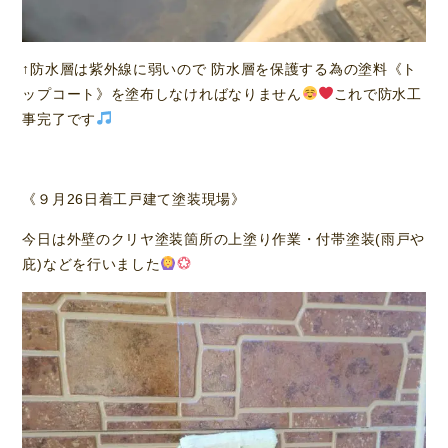
↑防水層は紫外線に弱いので 防水層を保護する為の塗料《ト
ップコート》を塗布しなければなりません
これで防水工
事完了です
《９月26日着工戸建て塗装現場》
今日は外壁のクリヤ塗装箇所の上塗り作業・付帯塗装(雨戸や
庇)などを行いました