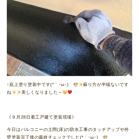
↑庇上塗り塗装中です(*｀･ω･)ゞ
蘇り方が半端ないです
ね
美しくなりました～
《９月28日着工戸建て塗装現場》
今日はバルコニーの土間(床)の防水工事のタッチアップや外
壁塗装完了後の最終チェックでした(*｀･ω･)ゞ