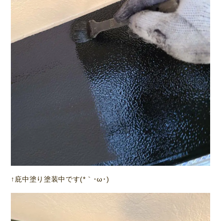
↑庇中塗り塗装中です(*｀･ω･)ゞ