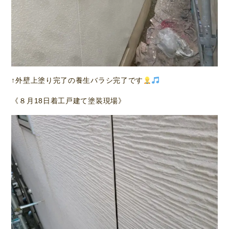
↑外壁上塗り完了の養生バラシ完了です
《８月18日着工戸建て塗装現場》