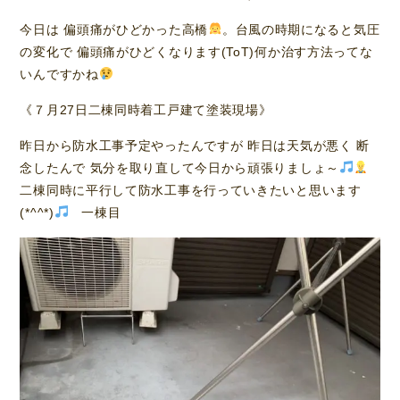
今日は 偏頭痛がひどかった高橋
。台風の時期になると気圧
の変化で 偏頭痛がひどくなります(ToT)何か治す方法ってな
いんですかね
《７月27日二棟同時着工戸建て塗装現場》
昨日から防水工事予定やったんですが 昨日は天気が悪く 断
念したんで 気分を取り直して今日から頑張りましょ～
二棟同時に平行して防水工事を行っていきたいと思います
(*^^*)
一棟目