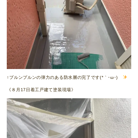
↑プルンプルンの弾力のある防水層の完了です(*｀･ω･)ゞ
《８月17日着工戸建て塗装現場》