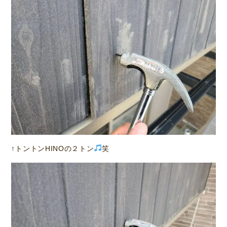
↑トントンHINOの２トン
笑