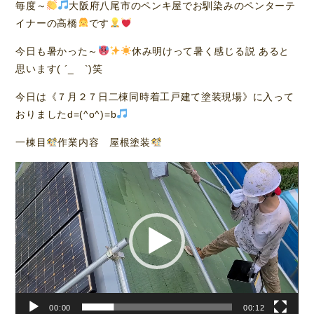
毎度～
大阪府八尾市のペンキ屋でお馴染みのペンターテ
イナーの高橋
です
今日も暑かった～
休み明けって暑く感じる説 あると
思います( ´_ゝ`)笑
今日は《７月２７日二棟同時着工戸建て塗装現場》に入って
おりましたd=(^o^)=b
一棟目
作業内容 屋根塗装
動
画
プ
レ
ー
ヤ
ー
00:00
00:12