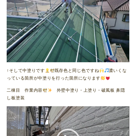
↑そして中塗りです
既存色と同じ色ですね
濃いくな
っている箇所が中塗りを行った箇所になります
二棟目 作業内容
外壁中塗り・上塗り・破風板 鼻隠
し板塗装
動
画
プ
レ