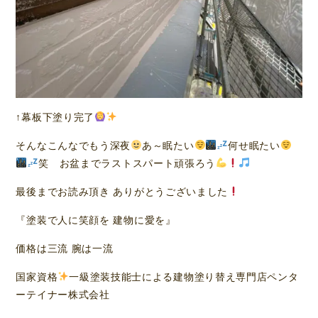
↑幕板下塗り完了
そんなこんなでもう深夜
あ～眠たい
何せ眠たい
笑 お盆までラストスパート頑張ろう
最後までお読み頂き ありがとうございました
『塗装で人に笑顔を 建物に愛を』
価格は三流 腕は一流
国家資格
一級塗装技能士による建物塗り替え専門店ペンタ
ーテイナー株式会社