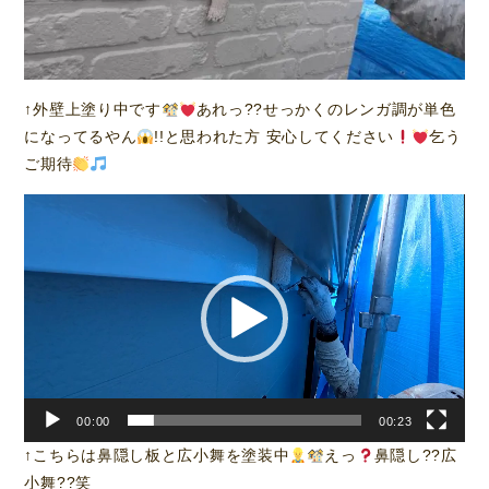
↑外壁上塗り中です
あれっ??せっかくのレンガ調が単色
になってるやん
!!と思われた方 安心してください
乞う
ご期待
動
画
プ
レ
ー
ヤ
ー
00:00
00:23
↑こちらは鼻隠し板と広小舞を塗装中
えっ
鼻隠し??広
小舞??笑