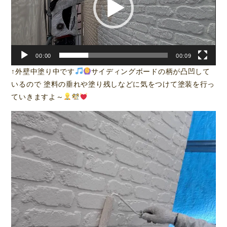
ー
ヤ
ー
00:00
00:09
↑外壁中塗り中です
サイディングボードの柄が凸凹して
いるので 塗料の垂れや塗り残しなどに気をつけて塗装を行っ
ていきますよ～