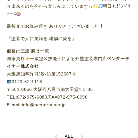
介出来るのを今から楽しみにしていますっ
明日もｶﾞﾝﾊﾞﾘ
ﾏーｽ
最後までお読み頂き ありがとうございました
『塗装で人に笑顔を 建物に愛を』
価格は三流 腕は一流
国家資格
一級塗装技能士による外壁塗装専門店
ペンターテ
イナー株式会社
大阪府知事許可(般-1)第152087号
0120-52-1116
〒581-0056 大阪府八尾市南太子堂4-3-85
TEL:072-975-6080/FAX072-975-6090
E-mail:info@pentertainer.jp
ALL