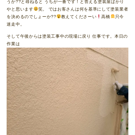
うか??と尋ねると うちが一番です！と答える塗装屋ばかり
やと思います
笑。 ではお客さんは何を基準にして塗装業者
を決めるのでしょーか??
教えてくださーい
高橋
只今
迷走中。
そして午後からは塗装工事中の現場に戻り 仕事です。本日の
作業は