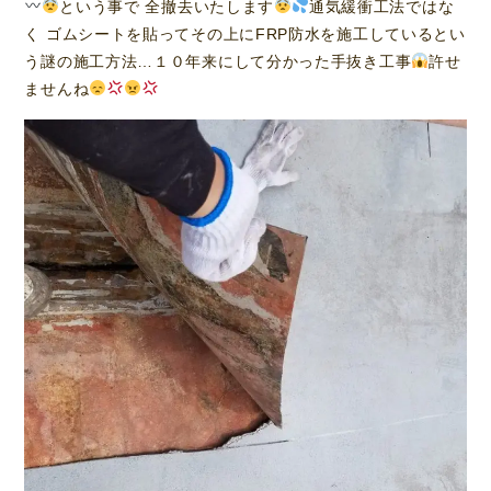
という事で 全撤去いたします
通気緩衝工法ではな
く ゴムシートを貼ってその上にFRP防水を施工しているとい
う謎の施工方法…１０年来にして分かった手抜き工事
許せ
ませんね