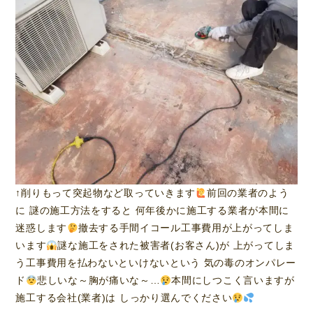
↑削りもって突起物など取っていきます
前回の業者のよう
に 謎の施工方法をすると 何年後かに施工する業者が本間に
迷惑します
撤去する手間イコール工事費用が上がってしま
います
謎な施工をされた被害者(お客さん)が 上がってしま
う工事費用を払わないといけないという 気の毒のオンパレー
ド
悲しいな～胸が痛いな～…
本間にしつこく言いますが
施工する会社(業者)は しっかり選んでください