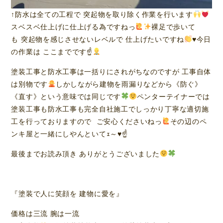
↑防水は全ての工程で 突起物を取り除く作業を行います
スベスベ仕上げに仕上げる為ですねっ
裸足で歩いて
も 突起物を感じさせないレベルで 仕上げたいですね
♥️
今日
の作業は ここまでです☝
塗装工事と防水工事は一括りにされがちなのですが 工事自体
は別物です
しかしながら建物を雨漏りなどから《防ぐ》
《直す》という意味では同じです
ペンターテイナーでは
塗装工事も防水工事も完全自社施工でしっかり丁寧な適切施
工を行っておりますので ご安心くださいねっ
その辺のペ
ンキ屋と一緒にしやんといてｪ～
♥️
☝
最後までお読み頂き ありがとうございました
『塗装で人に笑顔を 建物に愛を』
価格は三流 腕は一流