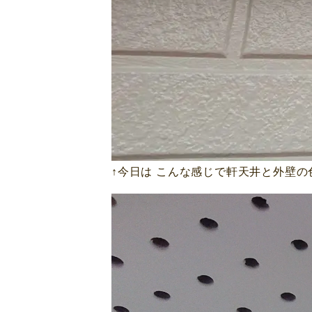
↑今日は こんな感じで軒天井と外壁の
動
画
プ
レ
ー