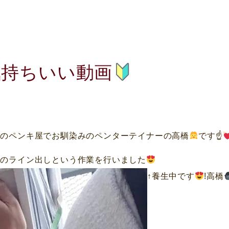
気持ちいい動画
町のペンキ屋でお馴染みのペンターテイナーの高橋
です☝
井のライン出しという作業を行いました
↑養生中です
!高橋