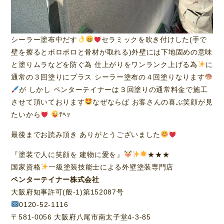
シーラー塗布中だす
セラミックを吹き付けした(手で
壁を擦るとポロポロと骨材が取れる)外壁には下地固めの意味
と塗りムラなどを防ぐ為 仕上がりをワンランク上げる為
に
通常の３回塗りにプラス シーラー塗布の４回塗りなります
が しかし ペンターテイナーは３回塗りの通常料金で施工
させて頂いております
なぜならば お客さんの喜ぶ笑顔が見
たいから
ﾃﾍｯ
最後までお読み頂き ありがとうございました
『塗装で人に笑顔を 建物に愛を』
★★★
国家資格
一級塗装技能士による外壁塗装専門店
ペンターテイナー株式会社
大阪府知事許可(般-1)第152087号
0120-52-1116
〒581-0056 大阪府八尾市南太子堂4-3-85