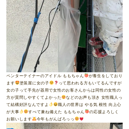
ペンターテイナーのアイドル ももちゃん
が養生をしており
ます
塗装屋に女の子
って思われる方もいてるんですが
女の子って手先が器用で女性のお客さんからは同性の女性の
方が質問しやすくてよかった
などのお声も頂き 女性職人っ
て結構好評なんですよ
職人の世界は やる気 根性 向上心
が大事
すべて兼ね備えた ももちゃん
の応援よろしく
お願いします
今年もがんばろっっ