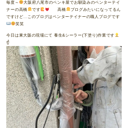
毎度～
大阪府八尾市のペンキ屋でお馴染みのペンターテイ
ナーの高橋
です
高橋
ブログみたいになってるん
ですけど…このブログはペンターテイナーの職人ブログです
笑笑
今日は東大阪の現場にて 養生&シーラー(下塗り)作業です
☝