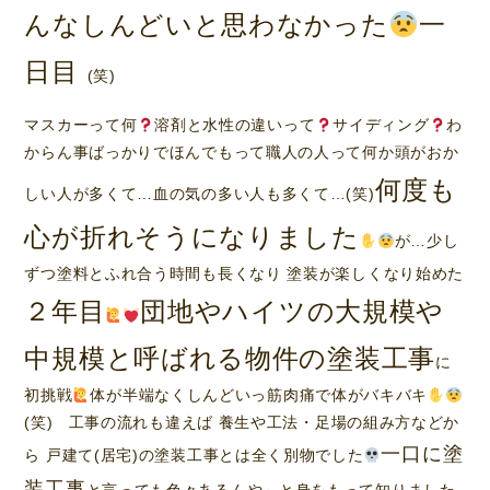
んなしんどいと思わなかった
一
日目
(笑)
マスカーって何
溶剤と水性の違いって
サイディング
わ
からん事ばっかりでほんでもって職人の人って何か頭がおか
何度も
しい人が多くて…血の気の多い人も多くて…(笑)
心が折れそうになりました
が…少し
ずつ塗料とふれ合う時間も長くなり 塗装が楽しくなり始めた
２年目
団地やハイツの大規模や
中規模と呼ばれる物件の塗装工事
に
初挑戦
体が半端なくしんどいっ筋肉痛で体がバキバキ
(笑) 工事の流れも違えば 養生や工法・足場の組み方などか
一口に塗
ら 戸建て(居宅)の塗装工事とは全く別物でした
装工事