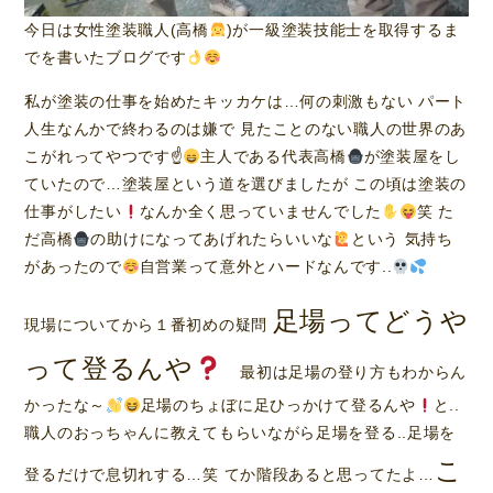
今日は女性塗装職人(高橋
)が一級塗装技能士を取得するま
でを書いたブログです
私が塗装の仕事を始めたキッカケは…何の刺激もない パート
人生なんかで終わるのは嫌で 見たことのない職人の世界のあ
こがれってやつです☝
主人である代表高橋
が塗装屋をし
ていたので…塗装屋という道を選びましたが この頃は塗装の
仕事がしたい
なんか全く思っていませんでした
笑 た
だ高橋
の助けになってあげれたらいいな
という 気持ち
があったので
自営業って意外とハードなんです..
足場ってどうや
現場についてから１番初めの疑問
って登るんや
最初は足場の登り方もわからん
かったな～
足場のちょぼに足ひっかけて登るんや
と..
職人のおっちゃんに教えてもらいながら足場を登る..足場を
こ
登るだけで息切れする…笑 てか階段あると思ってたよ…