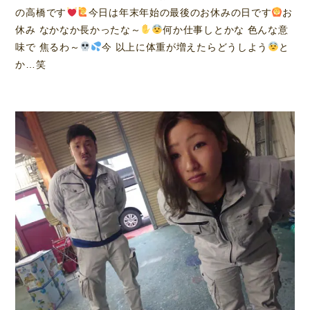
の高橋です
今日は年末年始の最後のお休みの日です
お
休み なかなか長かったな～
何か仕事しとかな 色んな意
味で 焦るわ～
今 以上に体重が増えたらどうしよう
と
か…笑