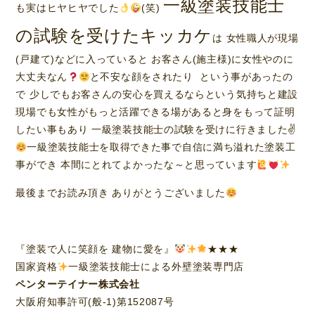
一級塗装技能士
も実はヒヤヒヤでした
(笑)
の試験を受けたキッカケ
は 女性職人が現場
(戸建て)などに入っていると お客さん(施主様)に女性やのに
大丈夫なん
と不安な顔をされたり という事があったの
で 少しでもお客さんの安心を買えるならという気持ちと建設
現場でも女性がもっと活躍できる場があると身をもって証明
したい事もあり 一級塗装技能士の試験を受けに行きました✌
一級塗装技能士を取得できた事で自信に満ち溢れた塗装工
事ができ 本間にとれてよかったな～と思っています
最後までお読み頂き ありがとうございました
『塗装で人に笑顔を 建物に愛を』
★★★
国家資格
一級塗装技能士による外壁塗装専門店
ペンターテイナー株式会社
大阪府知事許可(般-1)第152087号