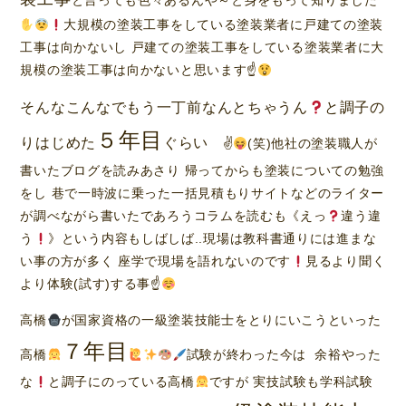
と言っても色々あるんや～と身をもって知りました
大規模の塗装工事をしている塗装業者に戸建ての塗装
工事は向かないし 戸建ての塗装工事をしている塗装業者に大
規模の塗装工事は向かないと思います☝
そんなこんなでもう一丁前なんとちゃうん
と調子の
５年目
りはじめた
ぐらい
✌
(笑)他社の塗装職人が
書いたブログを読みあさり 帰ってからも塗装についての勉強
をし 巷で一時波に乗った一括見積もりサイトなどのライター
が調べながら書いたであろうコラムを読むも《えっ
違う違
う
》という内容もしばしば..現場は教科書通りには進まな
い事の方が多く 座学で現場を語れないのです
見るより聞く
より体験(試す)する事☝
高橋
が国家資格の一級塗装技能士をとりにいこうといった
７年目
高橋
試験が終わった今は 余裕やった
な
と調子にのっている高橋
ですが 実技試験も学科試験