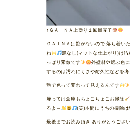
↑ＧＡＩＮＡ上塗り１回目完了
ＧＡＩＮＡは艶がないので 落ち着い
ね
艶なし(マットな仕上がり)は
っぱり素敵です
外壁材や選ぶ色に
するのは汚れにくさや耐久性などを考え
艶で色って変わって見えるんです
帰っては倉庫もちょこちょこお掃除
るよ～
(笑)本間にうちの掃除
最後までお読み頂き ありがとうござ