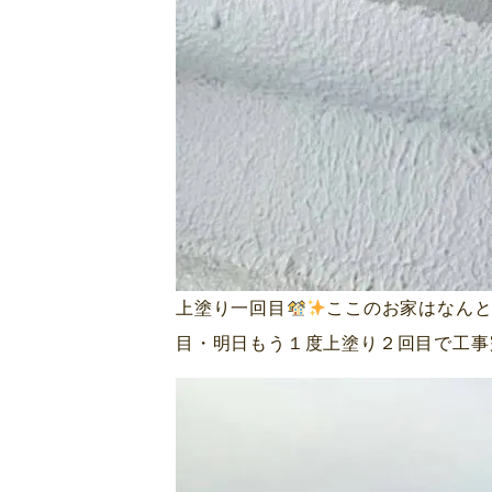
上塗り一回目
ここのお家はなん
目・明日もう１度上塗り２回目で工事