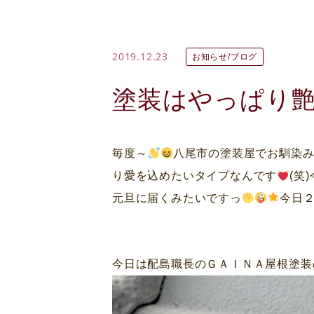
2019.12.23
お知らせ/ブログ
塗装はやっぱり
毎度～
八尾市の塗装屋でお馴染
り愛を込めたいタイプなんです
(笑
元旦に届くみたいですっ
今日
今日は配島職長のＧＡＩＮＡ屋根塗装