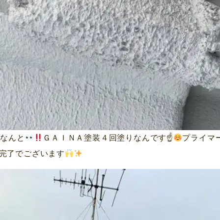
となんと
ＧＡＩＮＡ塗装４回塗りなんです☝
プライマ
完了でございます