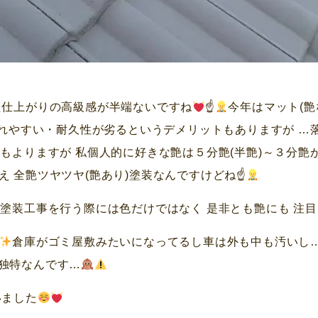
た仕上がりの高級感が半端ないですね
☝
今年はマット(
汚れやすい・耐久性が劣るというデメリットもありますが …
もよりますが 私個人的に好きな艶は５分艶(半艶)～３分艶
 全艶ツヤツヤ(艶あり)塗装なんですけどね☝
塗装工事を行う際には色だけではなく 是非とも艶にも 注
倉庫がゴミ屋敷みたいになってるし車は外も中も汚いし
は独特なんです…
いました