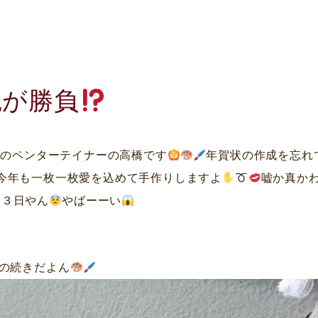
艶が勝負
みのペンターテイナーの高橋です
年賀状の作成を忘れ
)今年も一枚一枚愛を込めて手作りしますよ
嘘か真か
２３日やん
やばーーい
の続きだよん